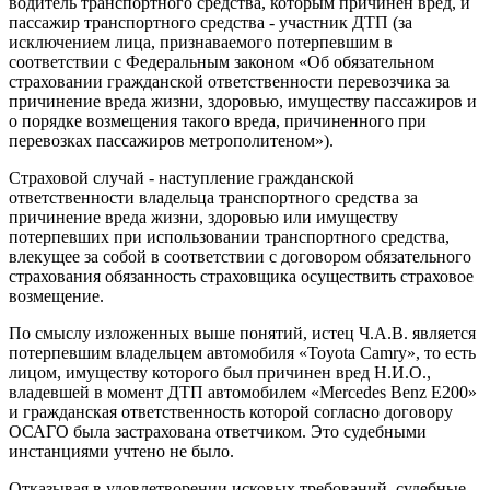
водитель транспортного средства, которым причинен вред, и
пассажир транспортного средства - участник ДТП (за
исключением лица, признаваемого потерпевшим в
соответствии с Федеральным законом «Об обязательном
страховании гражданской ответственности перевозчика за
причинение вреда жизни, здоровью, имуществу пассажиров и
о порядке возмещения такого вреда, причиненного при
перевозках пассажиров метрополитеном»).
Страховой случай - наступление гражданской
ответственности владельца транспортного средства за
причинение вреда жизни, здоровью или имуществу
потерпевших при использовании транспортного средства,
влекущее за собой в соответствии с договором обязательного
страхования обязанность страховщика осуществить страховое
возмещение.
По смыслу изложенных выше понятий, истец Ч.А.В. является
потерпевшим владельцем автомобиля «Toyota Camry», то есть
лицом, имуществу которого был причинен вред Н.И.О.,
владевшей в момент ДТП автомобилем «Mercedes Benz E200»
и гражданская ответственность которой согласно договору
ОСАГО была застрахована ответчиком. Это судебными
инстанциями учтено не было.
Отказывая в удовлетворении исковых требований, судебные