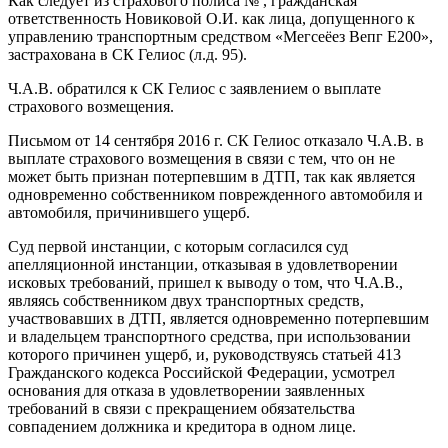
Как следует из страхового полиса № , гражданская
ответственность Новиковой О.И. как лица, допущенного к
управлению транспортным средством «Мегсеёез Вепг Е200»,
застрахована в СК Гелиос (л.д. 95).
Ч.А.В. обратился к СК Гелиос с заявлением о выплате
страхового возмещения.
Письмом от 14 сентября 2016 г. СК Гелиос отказало Ч.А.В. в
выплате страхового возмещения в связи с тем, что он не
может быть признан потерпевшим в ДТП, так как является
одновременно собственником поврежденного автомобиля и
автомобиля, причинившего ущерб.
Суд первой инстанции, с которым согласился суд
апелляционной инстанции, отказывая в удовлетворении
исковых требований, пришел к выводу о том, что Ч.А.В.,
являясь собственником двух транспортных средств,
участвовавших в ДТП, является одновременно потерпевшим
и владельцем транспортного средства, при использовании
которого причинен ущерб, и, руководствуясь статьей 413
Гражданского кодекса Российской Федерации, усмотрел
основания для отказа в удовлетворении заявленных
требований в связи с прекращением обязательства
совпадением должника и кредитора в одном лице.