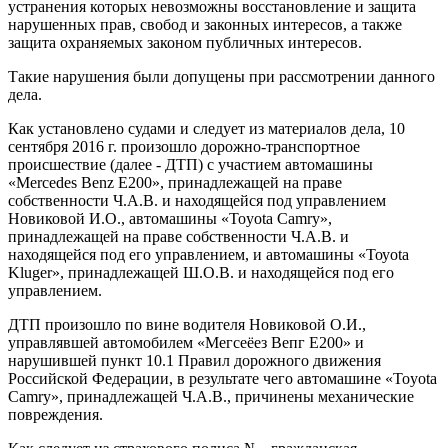
устранения которых невозможны восстановление и защита
нарушенных прав, свобод и законных интересов, а также
защита охраняемых законом публичных интересов.
Такие нарушения были допущены при рассмотрении данного
дела.
Как установлено судами и следует из материалов дела, 10
сентября 2016 г. произошло дорожно-транспортное
происшествие (далее - ДТП) с участием автомашины
«Mercedes Benz E200», принадлежащей на праве
собственности Ч.А.В. и находящейся под управлением
Новиковой И.О., автомашины «Toyota Camry»,
принадлежащей на праве собственности Ч.А.В. и
находящейся под его управлением, и автомашины «Тоуоta
Kluger», принадлежащей Ш.О.В. и находящейся под его
управлением.
ДТП произошло по вине водителя Новиковой О.И.,
управлявшей автомобилем «Мегсеёез Вепг Е200» и
нарушившей пункт 10.1 Правил дорожного движения
Российской Федерации, в результате чего автомашине «Toyota
Camry», принадлежащей Ч.А.В., причинены механические
повреждения.