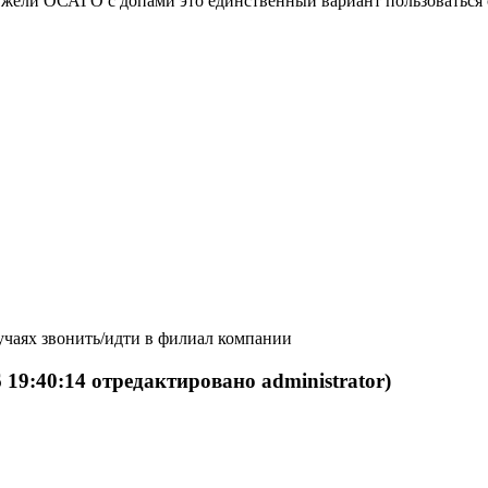
еужели ОСАГО с допами это единственный вариант пользоваться 
учаях звонить/идти в филиал компании
6 19:40:14 отредактировано administrator)