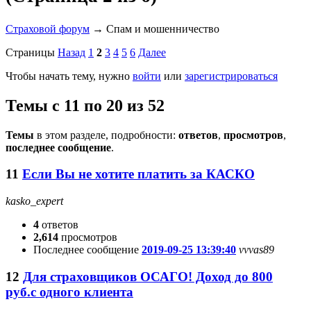
Страховой форум
→
Спам и мошенничество
Страницы
Назад
1
2
3
4
5
6
Далее
Чтобы начать тему, нужно
войти
или
зарегистрироваться
Темы с 11 по 20 из 52
Темы
в этом разделе, подробности:
ответов
,
просмотров
,
последнее сообщение
.
11
Если Вы не хотите платить за КАСКО
kasko_expert
4
ответов
2,614
просмотров
Последнее сообщение
2019-09-25 13:39:40
vvvas89
12
Для страховщиков ОСАГО! Доход до 800
руб.с одного клиента