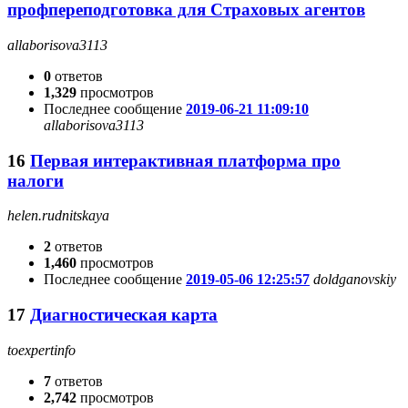
профпереподготовка для Страховых агентов
allaborisova3113
0
ответов
1,329
просмотров
Последнее сообщение
2019-06-21 11:09:10
allaborisova3113
16
Первая интерактивная платформа про
налоги
helen.rudnitskaya
2
ответов
1,460
просмотров
Последнее сообщение
2019-05-06 12:25:57
doldganovskiy
17
Диагностическая карта
toexpertinfo
7
ответов
2,742
просмотров