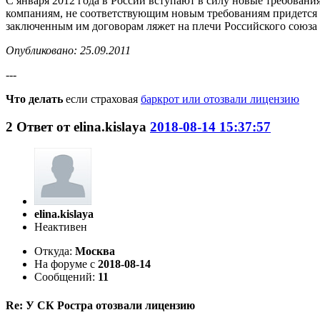
С января 2012 года в России вступают в силу новые требован
компаниям, не соответствующим новым требованиям придется 
заключенным им договорам ляжет на плечи Российского союза
Опубликовано: 25.09.2011
---
Что делать
если страховая
баркрот или отозвали лицензию
2
Ответ от
elina.kislaya
2018-08-14 15:37:57
elina.kislaya
Неактивен
Откуда:
Москва
На форуме с
2018-08-14
Сообщений:
11
Re: У СК Ростра отозвали лицензию