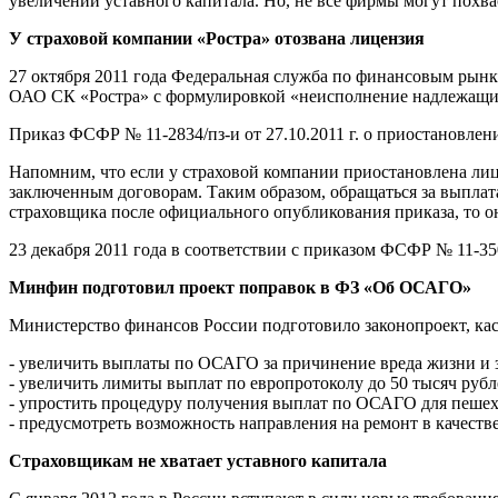
увеличении уставного капитала. Но, не все фирмы могут похва
У страховой компании «Ростра» отозвана лицензия
27 октября 2011 года Федеральная служба по финансовым рын
ОАО СК «Ростра» с формулировкой «неисполнение надлежащим
Приказ ФСФР № 11-2834/пз-и от 27.10.2011 г. о приостановлен
Напомним, что если у страховой компании приостановлена лице
заключенным договорам. Таким образом, обращаться за выплата
страховщика после официального опубликования приказа, то о
23 декабря 2011 года в соответствии с приказом ФСФР № 11-350
Минфин подготовил проект поправок в ФЗ «Об ОСАГО»
Министерство финансов России подготовило законопроект, ка
- увеличить выплаты по ОСАГО за причинение вреда жизни и зд
- увеличить лимиты выплат по европротоколу до 50 тысяч рубл
- упростить процедуру получения выплат по ОСАГО для пешех
- предусмотреть возможность направления на ремонт в качеств
Страховщикам не хватает уставного капитала