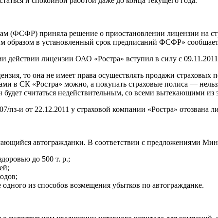
статься и спокойной работой даже до конца текущего года.
кам (ФСФР) приняла решение о приостановлении лицензии на с
 образом в установленный срок предписаний ФСФР» сообщает 
ии действии лицензии ОАО «Ростра» вступил в силу с 09.11.2011
нзия, то она не имеет права осуществлять продажи страховых по
ми в СК «Ростра» можно, а покупать страховые полиса — нельзя
н будет считаться недействительным, со всеми вытекающими из 
7/пз-и от 22.12.2011 у страховой компании «Ростра» отозвана л
сающийся автогражданки. В соответствии с предложениями Мин
оровью до 500 т. р.;
ей;
одов;
е одного из способов возмещения убытков по автогражданке.