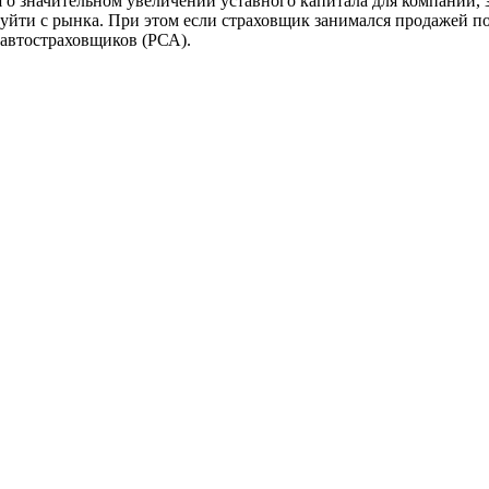
ия о значительном увеличении уставного капитала для компаний
уйти с рынка. При этом если страховщик занимался продажей п
 автостраховщиков (РСА).