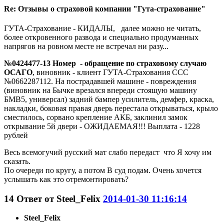
Re: Отзывы о страховой компании "Гута-страхование"
ГУТА-Страхование - КИДАЛЫ, далее можно не читать,
более откровенного развода и специально продуманных
напрягов на ровном месте не встречал ни разу...
№0424477-13 Номер - обращение по страховому случаю
ОСАГО
, виновник - клиент ГУТА-Страхования ССС
№0662287112. На пострадавшей машине - повреждения
(виновник на Бычке врезался впереди стоящую машину
БМВ5, универсал) задний бампер усилитель, демфер, краска,
накладки, боковая правая дверь перестала открываться, крыло
сместилось, сорвано крепление АКБ, заклинил замок
открывание 5й двери - ОЖИДАЕМАЯ!!! Выплата - 1228
рублей
Весь всемогучий русский мат слабо передаст что Я хочу им
сказать.
По очереди по кругу, а потом В суд подам. Очень хочется
услышать как это отремонтировать?
14
Ответ от
Steel_Felix
2014-01-30 11:16:14
Steel_Felix