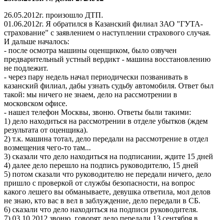
26.05.2012г. произошло ДТП.
01.06.2012г. Я обратился в Казанский филиал ЗАО "ГУТА-
страхование" с заявлением о наступлении страхового случая.
И дальше началось:
- после осмотра машины оценщиком, было озвучен
предварительный устный вердикт - машина восстановлению
не подлежит.
- через пару недель начал периодически позванивать в
казанский филиал, дабы узнать судьбу автомобиля. Ответ был
такой: мы ничего не знаем, дело на рассмотрении в
московском офисе.
- нашел телефон Москвы, звоню. Ответы были такими:
1) дело находиться на рассмотрении в отделе убытков (ждем
результата от оценщика).
2) т.к. машина тотал, дело передали на рассмотрение в отдел
возмещения чего-то там...
3) сказали что дело находиться на подписании, ждите 15 дней
4) далее дело перешло на подпись руководителю, 15 дней
5) потом сказали что руководителю не передали ничего, дело
пришло с проверкой от службы безопасности, на вопрос
какого лешего вы обманываете, девушка ответила, мол делов
не знаю, кто вас в вел в заблуждение, дело передали в СБ.
6) сказали что дело находиться на подписи руководителя.
7) 03.10.2012 звоню, говорят дело передали 13 сентября в