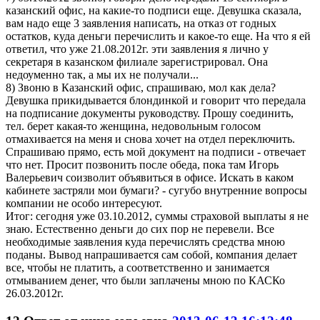
казанский офис, на какие-то подписи еще. Девушка сказала,
вам надо еще 3 заявления написать, на отказ от годных
остатков, куда деньги перечислить и какое-то еще. На что я ей
ответил, что уже 21.08.2012г. эти заявления я лично у
секретаря в казанском филиале зарегистрировал. Она
недоуменно так, а мы их не получали...
8) Звоню в Казанский офис, спрашиваю, мол как дела?
Девушка прикидывается блондинкой и говорит что передала
на подписание документы руководству. Прошу соединить,
тел. берет какая-то женщина, недовольным голосом
отмахивается на меня и снова хочет на отдел переключить.
Спрашиваю прямо, есть мой документ на подписи - отвечает
что нет. Просит позвонить после обеда, пока там Игорь
Валерьевич соизволит объявиться в офисе. Искать в каком
кабинете застряли мои бумаги? - сугубо внутренние вопросы
компании не особо интересуют.
Итог: сегодня уже 03.10.2012, суммы страховой выплаты я не
знаю. Естественно деньги до сих пор не перевели. Все
необходимые заявления куда перечислять средства мною
поданы. Вывод напрашивается сам собой, компания делает
все, чтобы не платить, а соответственно и занимается
отмыванием денег, что были заплачены мною по КАСКо
26.03.2012г.