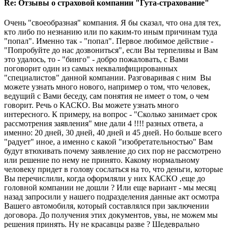
Re: Отзывы о страховой компании "Гута-страхование"
Очень "своеобразная" компания. Я бы сказал, что она для тех,
кто либо по незнанию или по каким-то иным причинам туда
"попал". Именно так - "попал". Первое любимое действие -
"Попробуйте до нас дозвониться", если Вы терпеливы и Вам
это удалось, то - "бинго" - добро пожаловать, с Вами
поговорит один из самых неквалифицированных
"специалистов" данной компании. Разговаривая с ним Вы
можете узнать много нового, например о том, что человек,
ведущий с Вами беседу, сам понятия не имеет о том, о чем
говорит. Речь о КАСКО. Вы можете узнать много
интересного. К примеру, на вопрос - "Сколько занимает срок
рассмотрения заявления" мне дали 4 !!!! разных ответа, а
именно: 20 дней, 30 дней, 40 дней и 45 дней. Но больше всего
"радует" иное, а именно с какой "изобретательностью" Вам
будут втюхивать почему заявление до сих пор не рассмотрено
или решение по нему не принято. Какому нормальному
человеку придет в голову сослаться на то, что деньги, которые
Вы перечислили, когда оформляли у них КАСКО ,еще до
головной компании не дошли ? Или еще вариант - мы месяц
назад запросили у нашего подразделения данные акт осмотра
Вашего автомобиля, который составлялся при заключении
договора. До получения этих документов, увы, не можем мы
решения принять. Ну не красавцы разве ? Шедеврально