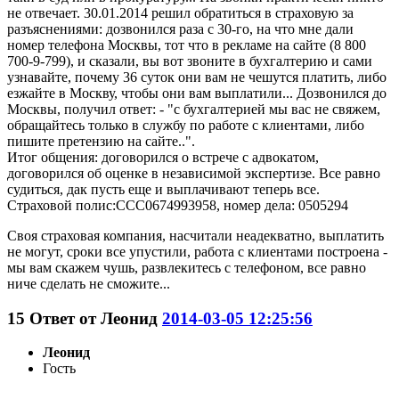
не отвечает. 30.01.2014 решил обратиться в страховую за
разъяснениями: дозвонился раза с 30-го, на что мне дали
номер телефона Москвы, тот что в рекламе на сайте (8 800
700-9-799), и сказали, вы вот звоните в бухгалтерию и сами
узнавайте, почему 36 суток они вам не чешутся платить, либо
езжайте в Москву, чтобы они вам выплатили... Дозвонился до
Москвы, получил ответ: - "с бухгалтерией мы вас не свяжем,
обращайтесь только в службу по работе с клиентами, либо
пишите претензию на сайте..".
Итог общения: договорился о встрече с адвокатом,
договорился об оценке в независимой экспертизе. Все равно
судиться, дак пусть еще и выплачивают теперь все.
Страховой полис:ССС0674993958, номер дела: 0505294
Своя страховая компания, насчитали неадекватно, выплатить
не могут, сроки все упустили, работа с клиентами построена -
мы вам скажем чушь, развлекитесь с телефоном, все равно
ниче сделать не сможите...
15
Ответ от
Леонид
2014-03-05 12:25:56
Леонид
Гость