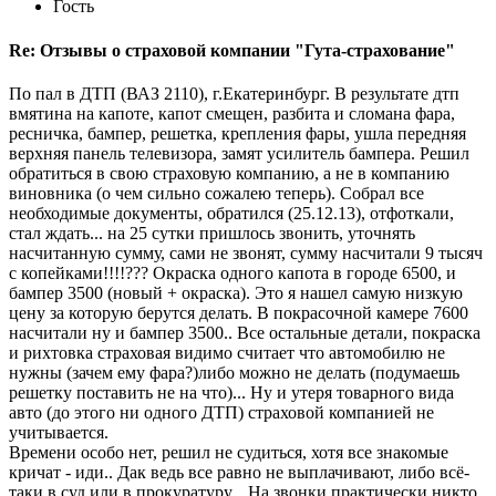
Гость
Re: Отзывы о страховой компании "Гута-страхование"
По пал в ДТП (ВАЗ 2110), г.Екатеринбург. В результате дтп
вмятина на капоте, капот смещен, разбита и сломана фара,
ресничка, бампер, решетка, крепления фары, ушла передняя
верхняя панель телевизора, замят усилитель бампера. Решил
обратиться в свою страховую компанию, а не в компанию
виновника (о чем сильно сожалею теперь). Собрал все
необходимые документы, обратился (25.12.13), отфоткали,
стал ждать... на 25 сутки пришлось звонить, уточнять
насчитанную сумму, сами не звонят, сумму насчитали 9 тысяч
с копейками!!!!??? Окраска одного капота в городе 6500, и
бампер 3500 (новый + окраска). Это я нашел самую низкую
цену за которую берутся делать. В покрасочной камере 7600
насчитали ну и бампер 3500.. Все остальные детали, покраска
и рихтовка страховая видимо считает что автомобилю не
нужны (зачем ему фара?)либо можно не делать (подумаешь
решетку поставить не на что)... Ну и утеря товарного вида
авто (до этого ни одного ДТП) страховой компанией не
учитывается.
Времени особо нет, решил не судиться, хотя все знакомые
кричат - иди.. Дак ведь все равно не выплачивают, либо всё-
таки в суд или в прокуратуру... На звонки практически никто