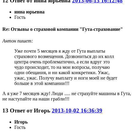
12
Ответ от
инна юрьевна
2013-06-13 16:12:48
инна юрьевна
Гость
Re: Отзывы о страховой компании "Гута-страхование"
Антон пишет:
Уже почти 5 месяцев я жду от Гута выплаты
страхового возмещения. Дозвониться до их колл
центра очень проблематично, а если вдруг это
чудо происходит, то на мои вопросы, получаю
одни обещания, и ни какой конкретики. Ужас,
ужас, ужас. Получу выплату и ноги моей не будет
больше в этой компании!!!
А я уже 7 месяцев жду! Люди ..... не страхуйте машины в Гута,
не наступайте на наши грабли!!!
13
Ответ от
Игорь
2013-10-02 16:36:39
Игорь
Гость