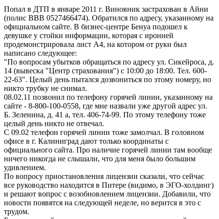
Попал в ДТП в январе 2011 г. Виновник застрахован в Айни
(полис ВВВ 0527466474). Обратился по адресу, указанному на
официальном сайте. В бизнес-центре Бенуа подошел к
девушке у стойки информации, которая с иронией
продемонстрировала лист А4, на котором от руки был
написано следующее:
"По вопросам убытков обращаться по адресу ул. Сикейроса, д.
14 (вывеска "Центр страхования") с 10:00 до 18:00. Тел. 600-
22-63". Целый день пытался дозвониться по этому номеру, но
никто трубку не снимал.
08.02.11 позвонил по телефону горячей линии, указанному на
сайте - 8-800-100-0558, где мне назвали уже другой адрес ул.
Б. Зеленина, д. 41 а, тел. 406-74-99. По этому телефону тоже
целый день никто не отвечал.
С 09.02 телефон горячей линии тоже замолчал. В головном
офисе в г. Калиниград дают только координаты с
официального сайта. Про наличие горячей линии там вообще
ничего никогда не слышали, что для меня было большим
удивлением.
По вопросу приостановления лицензии сказали, что сейчас
все руководство находится в Питере (видимо, в ЭГО-холдинг)
и решают вопрос с возобновлением лицензии. Добавили, что
новости появятся на следующей неделе, но верится в это с
трудом.