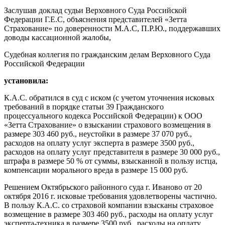
Заслушав доклад судьи Верховного Суда Российской
Федерации Г.Е.С, объяснения представителей «Зетта
Страхование» по доверенности М.А.С, П.Р.Ю., поддержавших
доводы кассационной жалобы,
Судебная коллегия по гражданским делам Верховного Суда
Российской Федерации
установила:
К.А.С. обратился в суд с иском (с учетом уточнения исковых
требований в порядке статьи 39 Гражданского
процессуального кодекса Российской Федерации) к ООО
«Зетта Страхование» о взыскании страхового возмещения в
размере 303 460 руб., неустойки в размере 37 070 руб.,
расходов на оплату услуг эксперта в размере 3500 руб.,
расходов на оплату услуг представителя в размере 30 000 руб.,
штрафа в размере 50 % от суммы, взысканной в пользу истца,
компенсации морального вреда в размере 15 000 руб.
Решением Октябрьского районного суда г. Иваново от 20
октября 2016 г. исковые требования удовлетворены частично.
В пользу К.А.С. со страховой компании взысканы страховое
возмещение в размере 303 460 руб., расходы на оплату услуг
эксперта-техника в размере 3500 руб., расходы на оплату