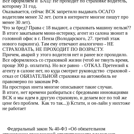
Все оформляем и БАЦ! Не проходит по страховке водитель,
которому 31 год.
Оказывается, сейчас ВСК запретило выдавать ОСАГО
водителям менее 32 лет. (хотя в интернете многие пишут про
менее 30 лет).
Что за бред? Права с 18 выдают, а страховать машину нельзя??
В итоге закатываем мини-истерику, агент из салона звонит в
головной офис в г. Пенза (Володарского, 27. третий этаж
нового паркинга). Там ему отвечают аналогично - НЕ
СТРАХОВАТЬ, НЕ ПРОХОДИТ ПО ВОЗРАСТУ.
Причем, аварий у этого водителя нет и ранее все проходило.
Все оформлялось со страховкой жизни (чтоб не тянуть время,
проще 300 р. оплатить). Но все равно - ОТКАЗ. Претензий к
агенту в салоне нет, но куда смотрит руководство страховой -
отказ от ОБЯЗАТЕЛЬНОЙ страховки на автомобиль не
правомерно по законам РФ.
На просторах инета многие описывают такие случаи.
В итоге, нет времени разбираться с бредовыми инновациями
ВСК и мы идем в другую страховую, и делаем все по той же
цене без проблем. Как то так...)) Кстати, и он-лайн у нихтоже
не работает
Федеральный закон № 40-Ф3 «Об обязательном