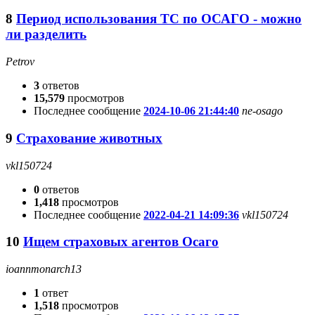
8
Период использования ТС по ОСАГО - можно
ли разделить
Petrov
3
ответов
15,579
просмотров
Последнее сообщение
2024-10-06 21:44:40
ne-osago
9
Страхование животных
vkl150724
0
ответов
1,418
просмотров
Последнее сообщение
2022-04-21 14:09:36
vkl150724
10
Ищем страховых агентов Осаго
ioannmonarch13
1
ответ
1,518
просмотров