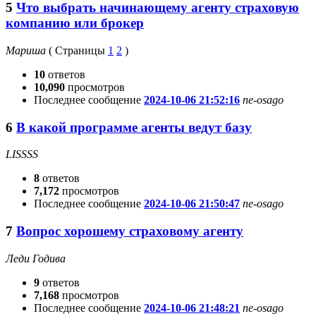
5
Что выбрать начинающему агенту страховую
компанию или брокер
Мариша
(
Страницы
1
2
)
10
ответов
10,090
просмотров
Последнее сообщение
2024-10-06 21:52:16
ne-osago
6
В какой программе агенты ведут базу
LISSSS
8
ответов
7,172
просмотров
Последнее сообщение
2024-10-06 21:50:47
ne-osago
7
Вопрос хорошему страховому агенту
Леди Годива
9
ответов
7,168
просмотров
Последнее сообщение
2024-10-06 21:48:21
ne-osago